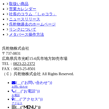
取扱い商品
営業カレンダー
社長のコラム 「しゃコラ」
ニュースリリース
呉乾物過去のホームページ
リンクについて
メタバース操作方法
呉乾物株式会社
〒737-0831
広島県呉市光町15-6呉市地方卸売市場
TEL：
0823-22-2372
FAX：0823-25-8501
（Ｃ）
呉乾物株式会社
All Rights Reserved.
{__("お問い合わせ")}
お問い合わせ
{__("お電話")}
お電話
{__("アクセス")}
アクセス
{__("MENU")}